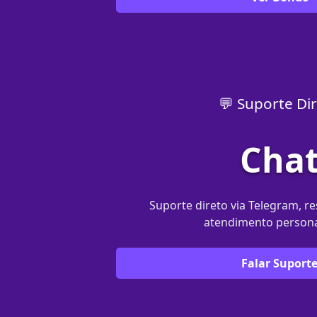
💬 Suporte Di
Cha
Suporte direto via Telegram, r
atendimento persona
Falar Suport