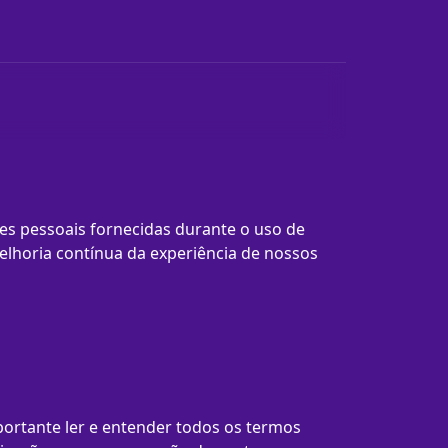
es pessoais fornecidas durante o uso de
elhoria contínua da experiência de nossos
ortante ler e entender todos os termos