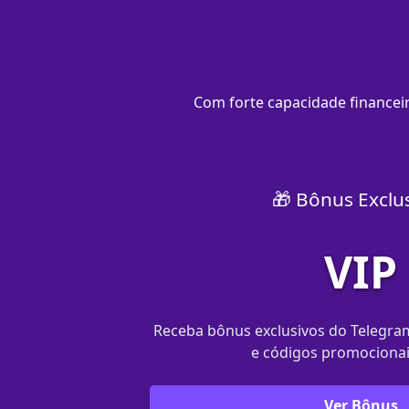
Com forte capacidade financeir
🎁 Bônus Exclu
VIP
Receba bônus exclusivos do Telegra
e códigos promocionai
Ver Bônus