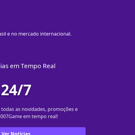
sil e no mercado internacional.
cias em Tempo Real
24/7
e todas as novidades, promoções e
 007Game em tempo real!
Ver Notícias