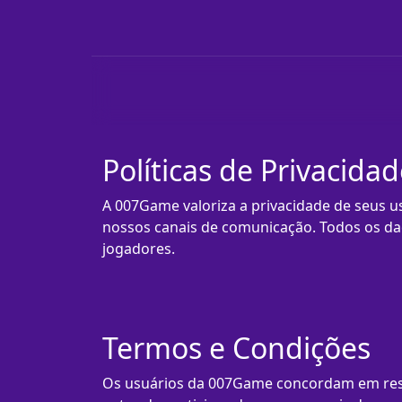
Políticas de Privacida
A 007Game valoriza a privacidade de seus 
nossos canais de comunicação. Todos os dad
jogadores.
Termos e Condições
Os usuários da 007Game concordam em respe