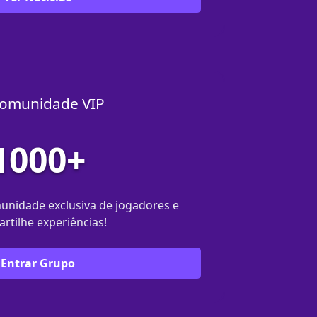
Comunidade VIP
1000+
unidade exclusiva de jogadores e
rtilhe experiências!
Entrar Grupo